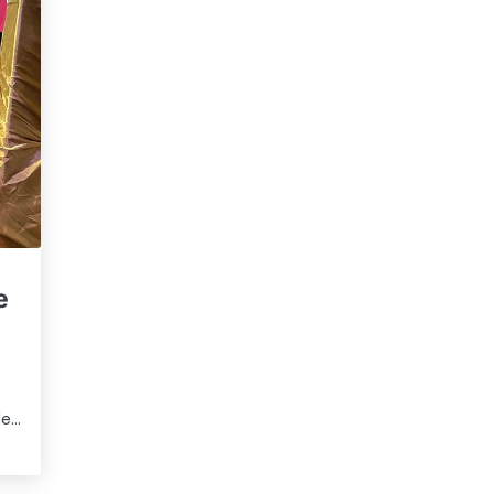
e
de…