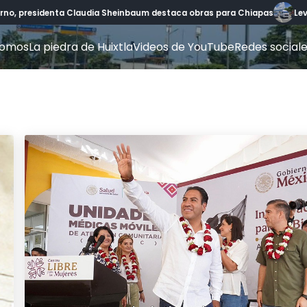
erno, presidenta Claudia Sheinbaum destaca obras para Chiapas
Lev
somos
La piedra de Huixtla
Videos de YouTube
Redes social