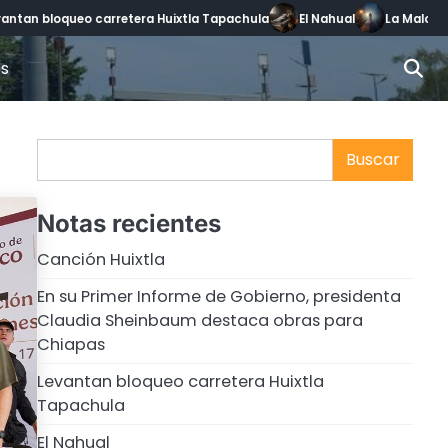
antan bloqueo carretera Huixtla Tapachula
El Nahual
La Malora 
es
Buscar
Buscar
Notas recientes
Canción Huixtla
En su Primer Informe de Gobierno, presidenta
Claudia Sheinbaum destaca obras para
Chiapas
Levantan bloqueo carretera Huixtla
Tapachula
El Nahual