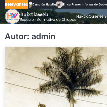
Skip
Relevantes
Canción Huixtla
En su Primer Informe de Gobi
to
huixtlaweb
content
Huixtla
Quienes 
Espacio informativo de Chiapas
Autor:
admin