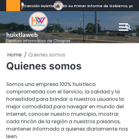
Skip
Canción Huixtla
En su Primer Informe de Gobierno, pre
to
content
huixtlaweb
Espacio informativo de Chiapas
Home
Quienes somos
Quienes somos
Somos una empresa 100% huixtleca
comprometida con el Servicio, la calidad y la
honestidad para brindar a nuestros usuarios la
mejor comodidad para navegar en mundo del
Internet, conocer nuestro municipio, mostrar
cada rincón de la región a nuestros paisanos,
mantener informado a quienes diariamente nos
leen.