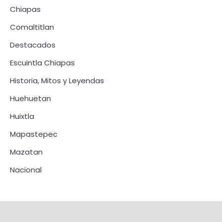
Chiapas
Comaltitlan
Destacados
Escuintla Chiapas
Historia, Mitos y Leyendas
Huehuetan
Huixtla
Mapastepec
Mazatan
Nacional
Huixtla
Quienes
La
Videos
Redes