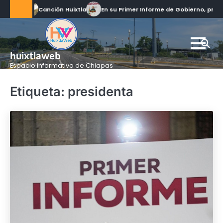
Skip
Canción Huixtla
En su Primer Informe de Gobierno, pre
to
content
huixtlaweb
Espacio informativo de Chiapas
Etiqueta:
presidenta